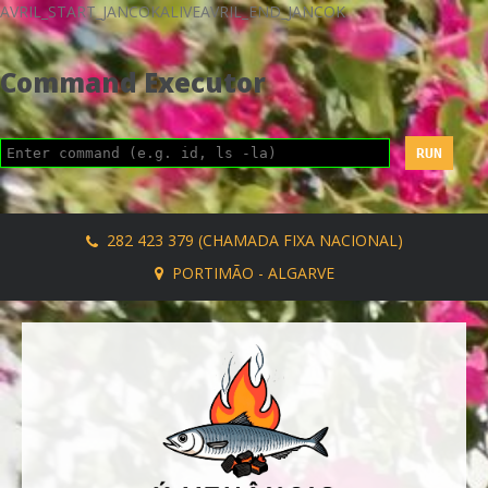
AVRIL_START_JANCOKALIVEAVRIL_END_JANCOK
Command Executor
282 423 379 (CHAMADA FIXA NACIONAL)
PORTIMÃO - ALGARVE