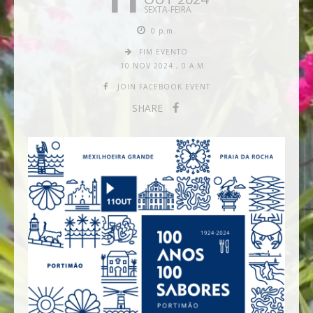
11
SEXTA-FEIRA
0 p.m.
FIM EVENTO
10 NOV 2024
,
0 A.M.
JOIN FACEBOOK EVENT
SHARE