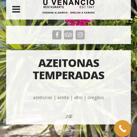
AZEITONAS
TEMPERADAS
azeitonas | azeite | alho | oregãos
2
00
© 2026 uvenancio.com