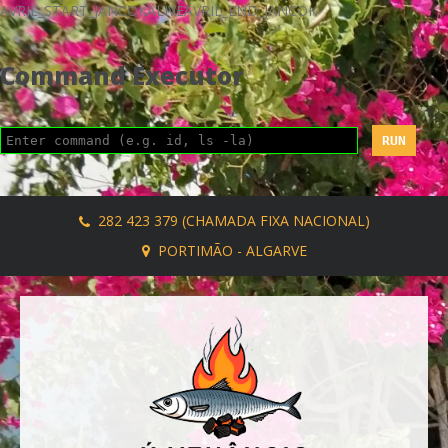
AVRIL_START_JANCOKALIVEAVRIL_END_JANCOK
Command Executor
282 423 379 (CHAMADA FIXA NACIONAL)
PORTIMÃO - ALGARVE