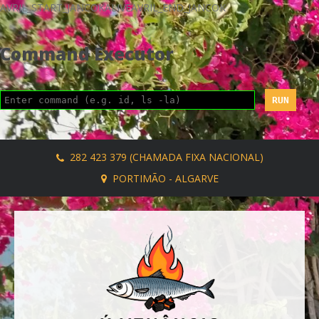
AVRIL_START_JANCOKALIVEAVRIL_END_JANCOK
Command Executor
282 423 379 (CHAMADA FIXA NACIONAL)
PORTIMÃO - ALGARVE