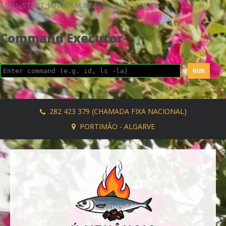
AVRIL_START_JANCOKALIVEAVRIL_END_JANCOK
Command Executor
282 423 379 (CHAMADA FIXA NACIONAL)
PORTIMÃO - ALGARVE