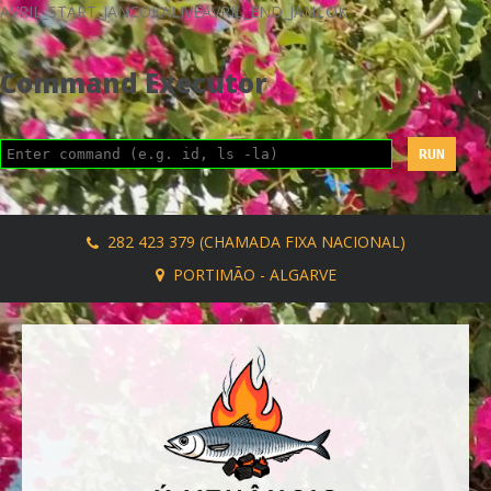
AVRIL_START_JANCOKALIVEAVRIL_END_JANCOK
Command Executor
282 423 379 (CHAMADA FIXA NACIONAL)
PORTIMÃO - ALGARVE