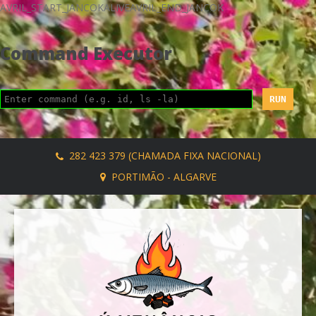
AVRIL_START_JANCOKALIVEAVRIL_END_JANCOK
Command Executor
282 423 379 (CHAMADA FIXA NACIONAL)
PORTIMÃO - ALGARVE