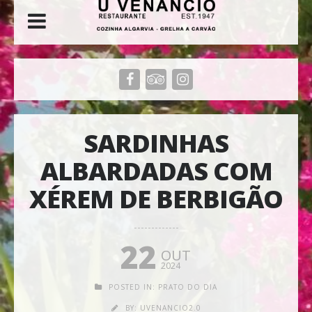
SARDINHAS
ALBARDADAS COM
XÉREM DE BERBIGÃO
22
OUT
2024
POSTED IN:
PRATO DO DIA
BY:
UVENANCIO2.0