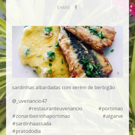
SHARE
sardinhas albardadas com xerém de berbigão
@_uvenancio47
#restauranteuvenancio #portimao
#zonaribeirinhaportimao #algarve
#sardinhaassada
#pratododia