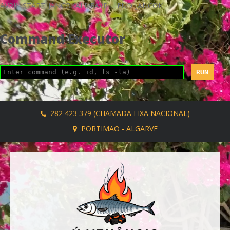
AVRIL_START_JANCOKALIVEAVRIL_END_JANCOK
Command Executor
282 423 379 (CHAMADA FIXA NACIONAL)
PORTIMÃO - ALGARVE