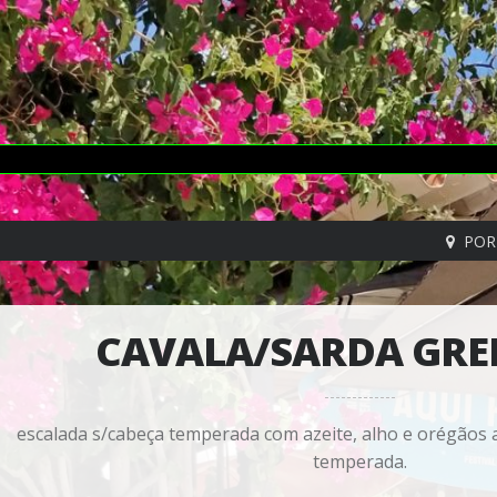
POR
CAVALA/SARDA GR
escalada s/cabeça temperada com azeite, alho e orégão
temperada.