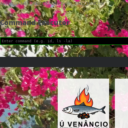
AVRIL_START_JANCOKALIVEAVRIL_END_JANCOK
Command Executor