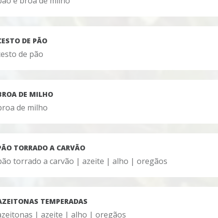
pão e broa de milho
CESTO DE PÃO
cesto de pão
BROA DE MILHO
broa de milho
PÃO TORRADO A CARVÃO
pão torrado a carvão | azeite | alho | oregãos
AZEITONAS TEMPERADAS
azeitonas | azeite | alho | oregãos