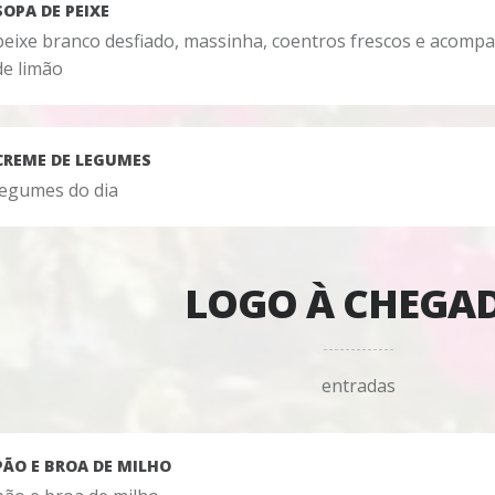
SOPA DE PEIXE
peixe branco desfiado, massinha, coentros frescos e acomp
de limão
CREME DE LEGUMES
legumes do dia
LOGO À CHEGA
entradas
PÃO E BROA DE MILHO