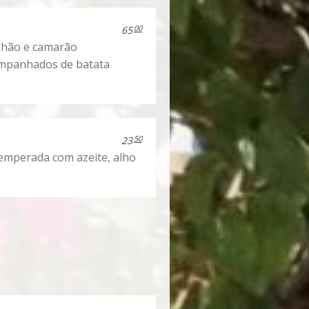
00
65
ilhão e camarão
companhados de batata
50
23
temperada com azeite, alho