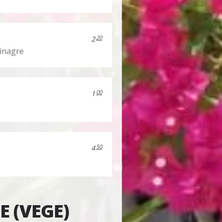
20
2
vinagre
00
1
50
4
 (VEGE)