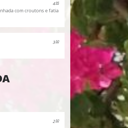
95
4
anhada com croutons e fatia
50
3
DA
50
2