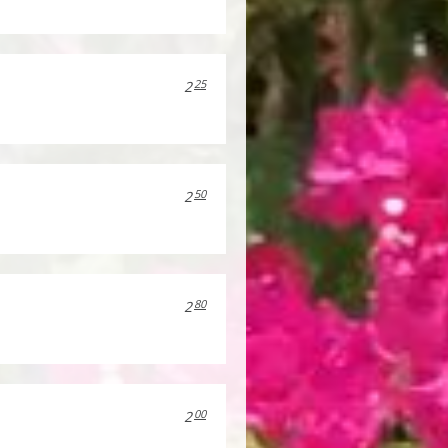
25
2
50
2
80
2
00
2