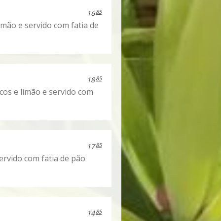
85
16
imão e servido com fatia de
85
18
cos e limão e servido com
85
17
ervido com fatia de pão
85
14