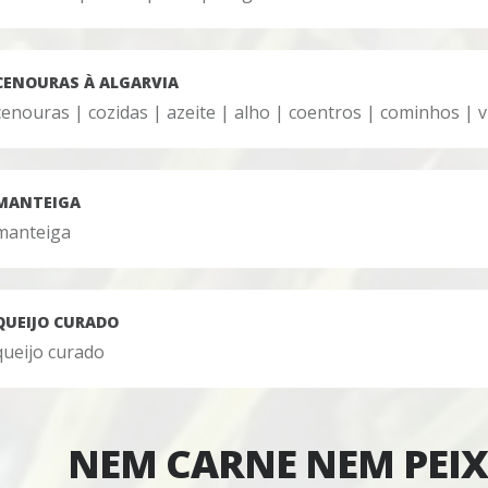
CENOURAS À ALGARVIA
cenouras | cozidas | azeite | alho | coentros | cominhos | 
MANTEIGA
manteiga
QUEIJO CURADO
queijo curado
NEM CARNE NEM PEIXE