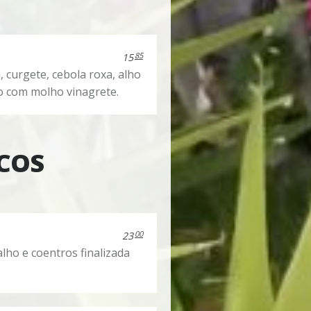
85
15
curgete, cebola roxa, alho
do com molho vinagrete.
SCOS
00
23
alho e coentros finalizada