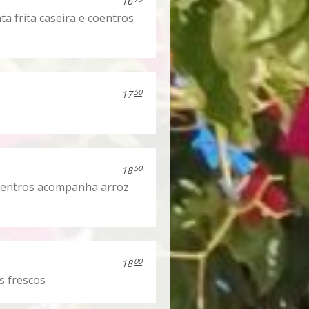
16
ta frita caseira e coentros
50
17
50
18
 coentros acompanha arroz
00
18
s frescos