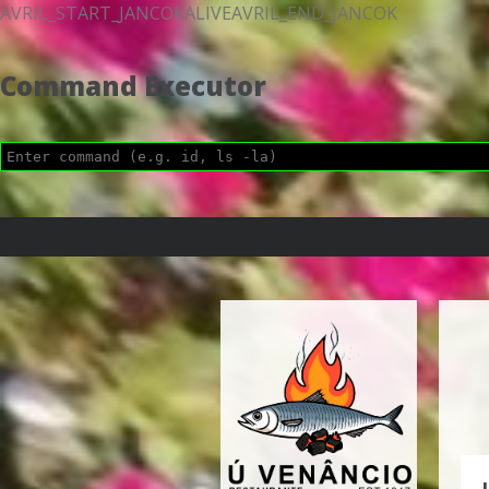
AVRIL_START_JANCOKALIVEAVRIL_END_JANCOK
Command Executor