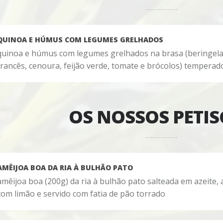
QUINOA E HÚMUS COM LEGUMES GRELHADOS
quinoa e húmus com legumes grelhados na brasa (beringela, 
francês, cenoura, feijão verde, tomate e brócolos) tempera
OS NOSSOS PETI
AMÊIJOA BOA DA RIA À BULHÃO PATO
amêijoa boa (200g) da ria à bulhão pato salteada em azeite, 
com limão e servido com fatia de pão torrado