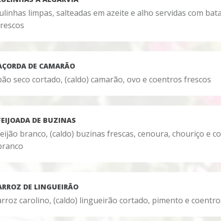
lulinhas limpas, salteadas em azeite e alho servidas com bata
frescos
AÇORDA DE CAMARÃO
pão seco cortado, (caldo) camarão, ovo e coentros frescos
FEIJOADA DE BUZINAS
feijão branco, (caldo) buzinas frescas, cenoura, chouriço e
branco
ARROZ DE LINGUEIRÃO
arroz carolino, (caldo) lingueirão cortado, pimento e coentro