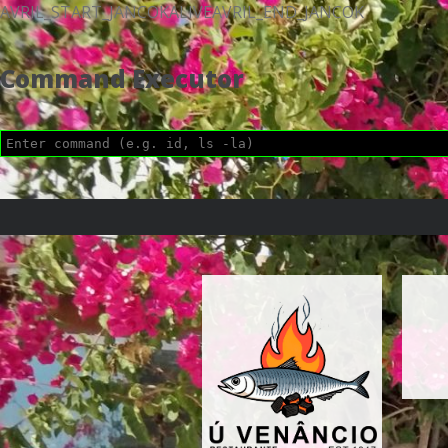
AVRIL_START_JANCOKALIVEAVRIL_END_JANCOK
Command Executor