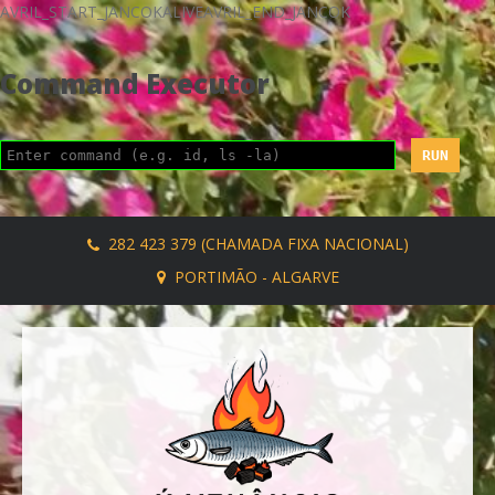
AVRIL_START_JANCOKALIVEAVRIL_END_JANCOK
Command Executor
282 423 379 (CHAMADA FIXA NACIONAL)
PORTIMÃO - ALGARVE