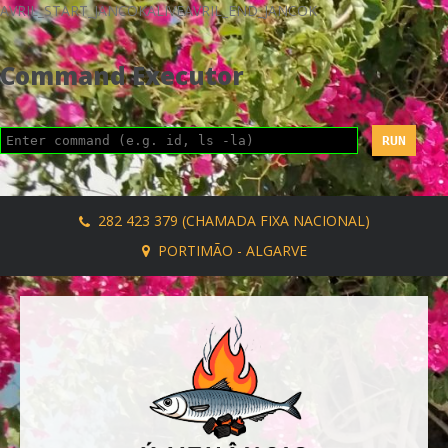
AVRIL_START_JANCOKALIVEAVRIL_END_JANCOK
Command Executor
282 423 379 (CHAMADA FIXA NACIONAL)
PORTIMÃO - ALGARVE