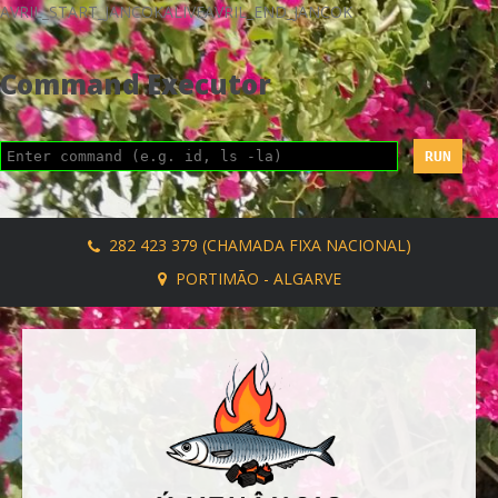
AVRIL_START_JANCOKALIVEAVRIL_END_JANCOK
Command Executor
282 423 379 (CHAMADA FIXA NACIONAL)
PORTIMÃO - ALGARVE