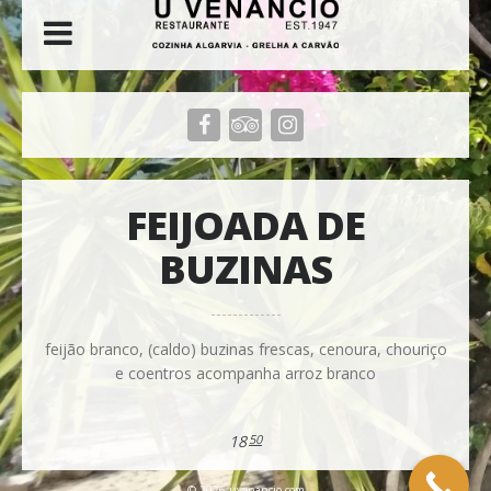
FEIJOADA DE
BUZINAS
feijão branco, (caldo) buzinas frescas, cenoura, chouriço
e coentros acompanha arroz branco
18
50
© 2026 uvenancio.com