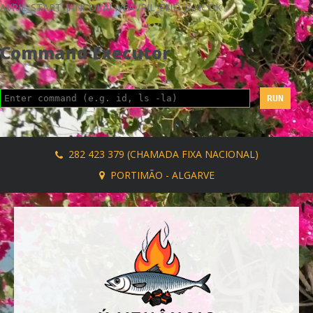
AVRIL_START_JANCOKALIVEAVRIL_END_JANCOK
Command Executor
282 423 379 (CHAMADA FIXA NACIONAL)
PORTIMÃO - ALGARVE