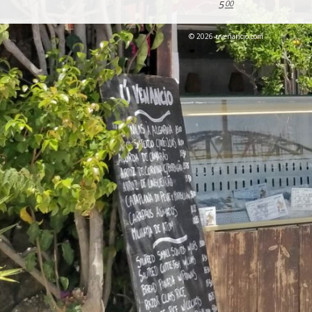
5
00
© 2026 uvenancio.com