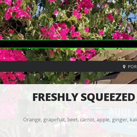
POR
FRESHLY SQUEEZED 
Orange, grapefuit, beet, carrot, apple, ginger, kal