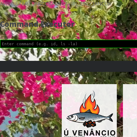
AVRIL_START_JANCOKALIVEAVRIL_END_JANCOK
Command Executor