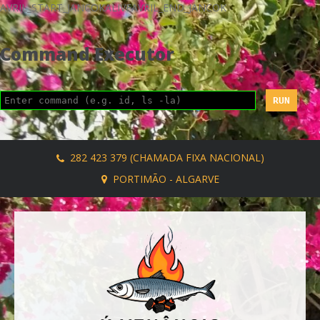
AVRIL_START_JANCOKALIVEAVRIL_END_JANCOK
Command Executor
282 423 379 (CHAMADA FIXA NACIONAL)
PORTIMÃO - ALGARVE