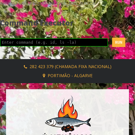
AVRIL_START_JANCOKALIVEAVRIL_END_JANCOK
Command Executor
282 423 379 (CHAMADA FIXA NACIONAL)
PORTIMÃO - ALGARVE