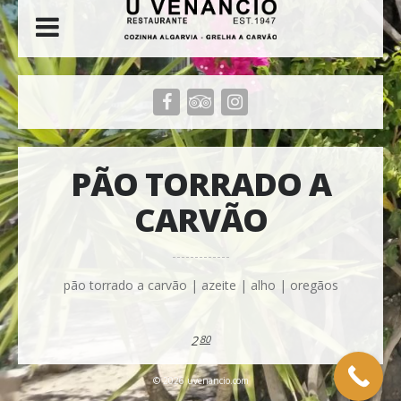
PÃO TORRADO A
CARVÃO
pão torrado a carvão | azeite | alho | oregãos
2
80
© 2026 uvenancio.com