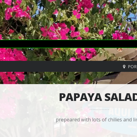
POR
PAPAYA SALA
prepeared with lots of chilies and l