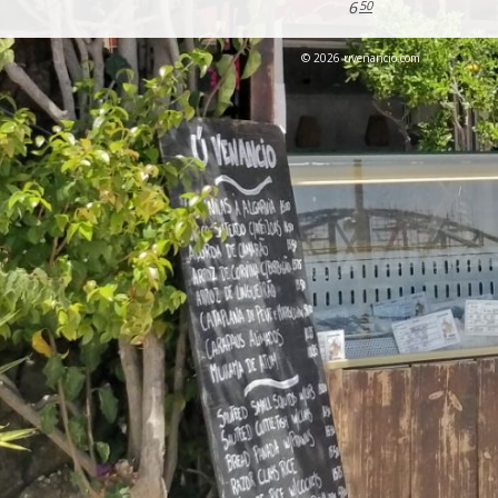
6
50
© 2026 uvenancio.com