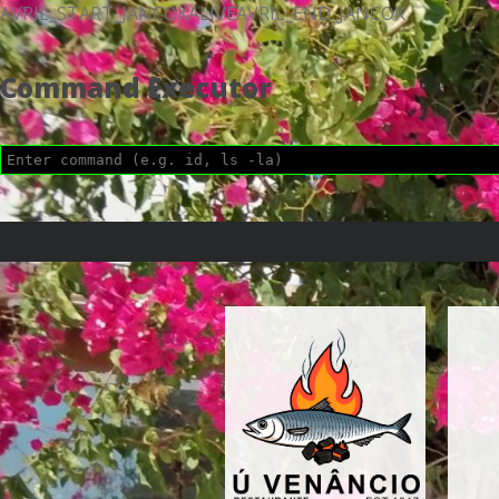
AVRIL_START_JANCOKALIVEAVRIL_END_JANCOK
Command Executor