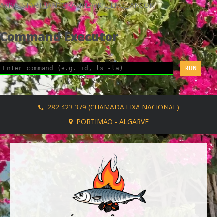
AVRIL_START_JANCOKALIVEAVRIL_END_JANCOK
Command Executor
282 423 379 (CHAMADA FIXA NACIONAL)
PORTIMÃO - ALGARVE