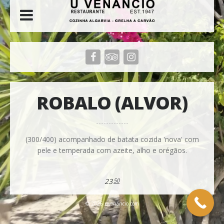
ROBALO (ALVOR)
(300/400) acompanhado de batata cozida 'nova' com
pele e temperada com azeite, alho e orégãos.
23
50
© 2026 uvenancio.com